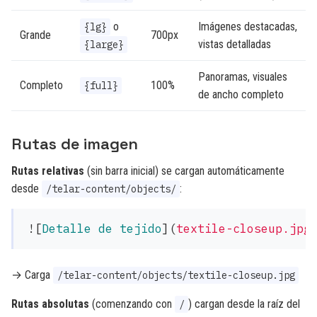
o
Imágenes destacadas,
{lg}
Grande
700px
vistas detalladas
{large}
Panoramas, visuales
Completo
100%
{full}
de ancho completo
Rutas de imagen
Rutas relativas
(sin barra inicial) se cargan automáticamente
desde
:
/telar-content/objects/
![
Detalle de tejido
](
textile-closeup.jpg
→ Carga
/telar-content/objects/textile-closeup.jpg
Rutas absolutas
(comenzando con
) cargan desde la raíz del
/