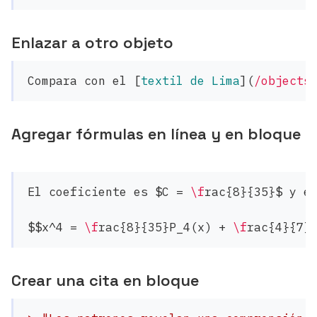
Enlazar a otro objeto
Compara con el 
[
textil de Lima
](
/objects
Agregar fórmulas en línea y en bloque
El coeficiente es $C = 
\f
rac{8}{35}$ y el
$$x^4 = 
\f
rac{8}{35}P_4(x) + 
\f
rac{4}{7}
Crear una cita en bloque