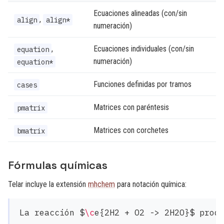
Ecuaciones alineadas (con/sin
,
align
align*
numeración)
,
Ecuaciones individuales (con/sin
equation
numeración)
equation*
Funciones definidas por tramos
cases
Matrices con paréntesis
pmatrix
Matrices con corchetes
bmatrix
Fórmulas químicas
Telar incluye la extensión
mhchem
para notación química:
La reacción $
\c
e{2H2 + O2 -> 2H2O}$ produ