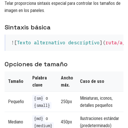
Telar proporciona sintaxis especial para controlar los tamaños de
imagen en los paneles.
Sintaxis básica
![
Texto alternativo descriptivo
](
ruta/a/
Opciones de tamaño
Palabra
Ancho
Tamaño
Caso de uso
clave
máx.
o
Miniaturas, iconos,
{sm}
Pequeño
250px
detalles pequeños
{small}
o
Ilustraciones estándar
{md}
Mediano
450px
(predeterminado)
{medium}