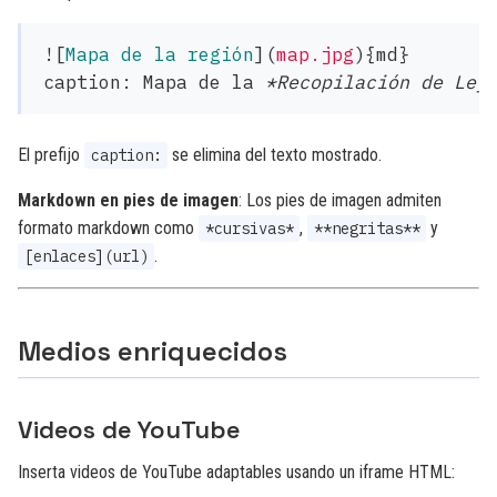
![
Mapa de la región
](
map.jpg
)
{md}

caption: Mapa de la 
*Recopilación de Ley
El prefijo
se elimina del texto mostrado.
caption:
Markdown en pies de imagen
: Los pies de imagen admiten
formato markdown como
,
y
*cursivas*
**negritas**
.
[enlaces](url)
Medios enriquecidos
Videos de YouTube
Inserta videos de YouTube adaptables usando un iframe HTML: