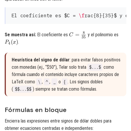
El coeficiente es $C = 
\f
8
C =
P_4(
=
Se muestra así:
El coeficiente es
y el polinomio es
C
35
\frac{8}
(
)
.
P
x
4
{35}
Heurística del signo de dólar
: para evitar falsos positivos
con monedas (ej., “
$50”), Telar solo trata
como
$...$
fórmula cuando el contenido incluye caracteres propios de
LaTeX como
,
,
o
. Los signos dobles
\
^
_
{
(
) siempre se tratan como fórmulas.
$$...$$
Fórmulas en bloque
Encierra las expresiones entre signos de dólar dobles para
obtener ecuaciones centradas e independientes: