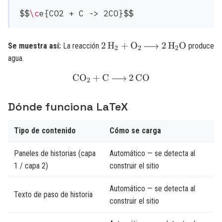
$$
\c
\ce{2H2
2
H
+
O
2
H
O
Se muestra así:
La reacción
produce
X
X
X
2
2
2
+ O2 -
agua.
>
CO
+
C
\ce{CO2 + C -> 2CO}
2
CO
X
2H2O}
2
Dónde funciona LaTeX
Tipo de contenido
Cómo se carga
Paneles de historias (capa
Automático — se detecta al
1 / capa 2)
construir el sitio
Automático — se detecta al
Texto de paso de historia
construir el sitio