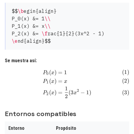
$$
\b
egin{align}

P_0(x) &= 1
\\
P_1(x) &= x
\\
P_2(x) &= 
\f
\e
Se muestra así:
(
)
=
1
\begin{align} P_0(x) &= 
P
x
0
(
)
=
P
x
x
1
1
2
(
)
=
(
3
−
1
)
P
x
x
2
2
Entornos compatibles
Entorno
Propósito