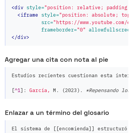
<div
style=
"position: relative; padding-
<iframe
style=
"position: absolute; top
src=
"https://www.youtube.com/e
frameborder=
"0"
allowfullscree
</div>
Agregar una cita con nota al pie
Estudios recientes cuestionan esta interp
[
^1
]:
García,
 M. (2023). 
*Repensando los
Enlazar a un término del glosario