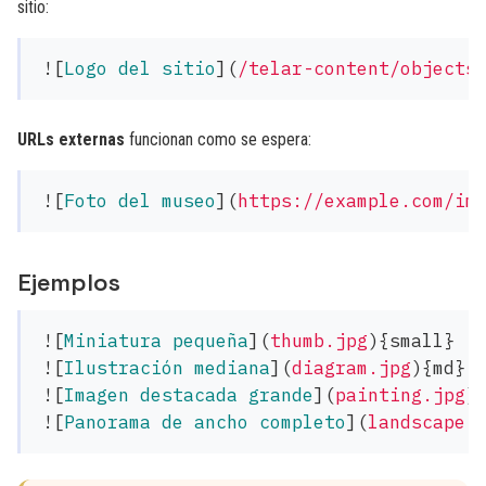
sitio:
![
Logo del sitio
](
/telar-content/objects
URLs externas
funcionan como se espera:
![
Foto del museo
](
https://example.com/im
Ejemplos
![
Miniatura pequeña
](
thumb.jpg
)
![
Ilustración mediana
](
diagram.jpg
)
![
Imagen destacada grande
](
painting.jpg
)
![
Panorama de ancho completo
](
landscape.