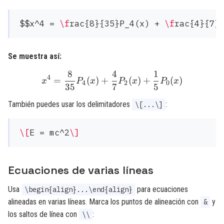
$$x^4 = 
\f
rac{8}{35}P_4(x) + 
\f
rac{4}{7}
Se muestra así:
8
4
1
x^4 = \frac{8}{35}P_4(x)
4
=
(
)
+
(
)
+
(
)
x
P
x
P
x
P
x
4
2
0
35
7
5
También puedes usar los delimitadores
:
\[...\]
\[
E = mc^2
\]
Ecuaciones de varias líneas
Usa
para ecuaciones
\begin{align}...\end{align}
alineadas en varias líneas. Marca los puntos de alineación con
y
&
los saltos de línea con
:
\\