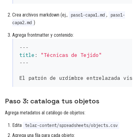
Crea archivos markdown (ej.,
,
paso1-capa1.md
paso1-
)
capa2.md
Agrega frontmatter y contenido:
---
title
:
"
Técnicas
de
Tejido"
---
Paso 3: cataloga tus objetos
Agrega metadatos al catálogo de objetos:
Edita
telar-content/spreadsheets/objects.csv
Agrega una fila para cada objeto: