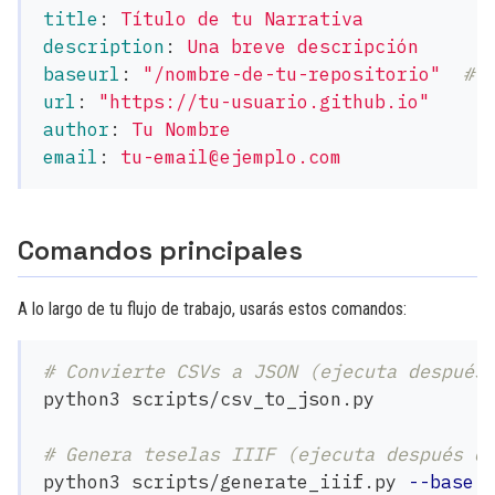
title
:
Título de tu Narrativa
description
:
Una breve descripción
baseurl
:
"
/nombre-de-tu-repositorio"
# 
url
:
"
https://tu-usuario.github.io"
author
:
Tu Nombre
email
:
tu-email@ejemplo.com
Comandos principales
A lo largo de tu flujo de trabajo, usarás estos comandos:
# Convierte CSVs a JSON (ejecuta después
python3 scripts/csv_to_json.py

# Genera teselas IIIF (ejecuta después d
python3 scripts/generate_iiif.py 
--base-