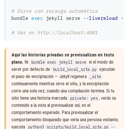
# Sirve con recarga automática
bundle 
exec 
jekyll serve 
--livereload
--
# Ver en http://localhost:4001
Aquí las historias privadas se previsualizan en texto
plano.
Ni
ni el modo de
bundle exec jekyll serve
servir por defecto de
ejecutan
build_local_site.py
el paso de encriptación — Jekyll regenera
_site
continuamente mientras sirve el sitio, y la encriptación
corre una sola vez, cuando una compilación termina. Si tu
sitio tiene una historia marcada
, verás su
private: yes
contenido a la vista al previsualizar así; es el
comportamiento esperado. Para previsualizar el
comportamiento bloqueado que vería una persona visitante,
ejecuta
python3 scripts/build_local_site.py --