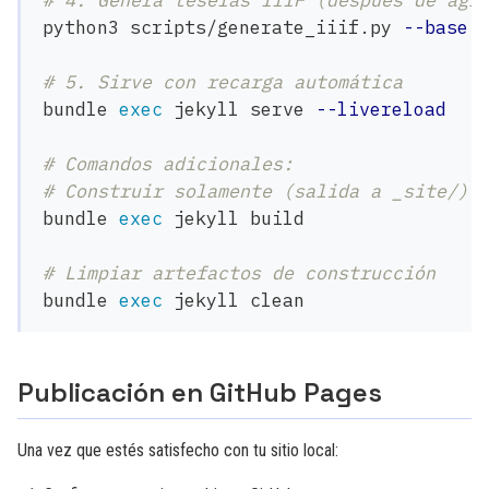
# 4. Genera teselas IIIF (después de agr
python3 scripts/generate_iiif.py 
--base-
# 5. Sirve con recarga automática
bundle 
exec 
jekyll serve 
--livereload
# Comandos adicionales:
# Construir solamente (salida a _site/)
bundle 
exec 
jekyll build

# Limpiar artefactos de construcción
bundle 
exec 
Publicación en GitHub Pages
Una vez que estés satisfecho con tu sitio local: